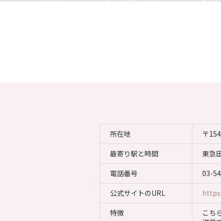
所在地
〒15
最寄り駅と時間
東急
電話番号
03-5
公式サイトのURL
https
特徴
こち