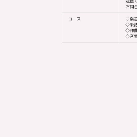
送信
お問
コース
◇楽
◇楽
◇作
◇音