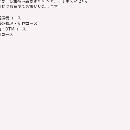
できても連絡は届きませんので、ご了承ください。
合せはお電話でお願いいたします。
器演奏コース
譜の修理・制作コース
曲・DTMコース
響コース