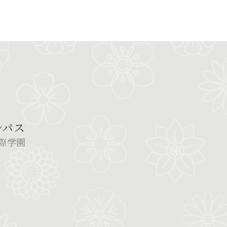
ンパス
際学園