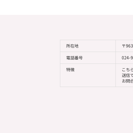
所在地
〒96
電話番号
024-
特徴
こち
送信
お問