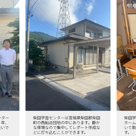
ンター
柴田学習センターは宮城県柴田郡柴田
柴田学
１年、
町の西船迫団地の中にあります。静か
ホーム
会いで
な環境なので集中してレポート作成な
いて取
。
どに打ち込むことができます。
す。